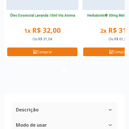
Óleo Essencial Lavanda 10ml Via Aroma
Herbatonin® 30mg Melato
R$ 32,00
R$ 31
1x
2x
Ou
R$ 31,04
Ou
R$ 61,98
Comprar
Comprar
Descrição
Modo de usar