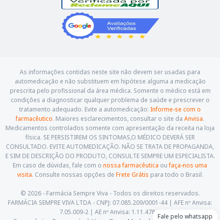
As informações contidas neste site não devem ser usadas para
automedicação e não substituem em hipótese alguma a medicação
prescrita pelo profissional da área médica. Somente o médico está em
condições a diagnosticar qualquer problema de saúde e prescrever o
tratamento adequado. Evite a automedicação:
Informe-se com o
farmacêutico
. Maiores esclarecimentos, consultar o site da
Anvisa
.
Medicamentos controlados somente com apresentação da receita na loja
física. SE PERSISTIREM OS SINTOMAS,O MÉDICO DEVERÁ SER
CONSULTADO. EVITE AUTOMEDICAÇÃO. NÃO SE TRATA DE PROPAGANDA,
E SIM DE DESCRIÇÃO DO PRODUTO, CONSULTE SEMPRE UM ESPECIALISTA.
Em caso de dúvidas, fale com o
nossa farmacêutica
ou
faça-nos uma
visita
. Consulte nossas opções de
Frete Grátis
para todo o Brasil.
© 2026 - Farmácia Sempre Viva - Todos os direitos reservados.
FARMÁCIA SEMPRE VIVA LTDA - CNPJ: 07.085.209/0001-44 | AFE nº Anvisa:
7.05.009-2 | AE nº Anvisa: 1.11.478-5
Fale pelo whatsapp