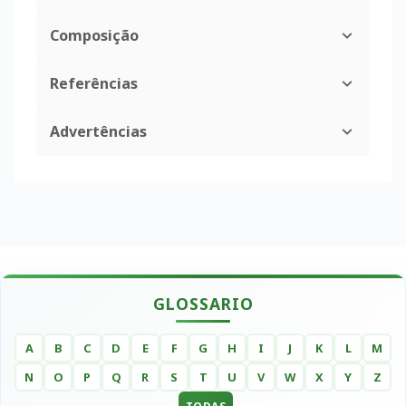
Composição
Referências
Advertências
GLOSSARIO
A
B
C
D
E
F
G
H
I
J
K
L
M
N
O
P
Q
R
S
T
U
V
W
X
Y
Z