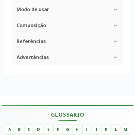
Modo de usar
Composição
Referências
Advertências
GLOSSARIO
A
B
C
D
E
F
G
H
I
J
K
L
M