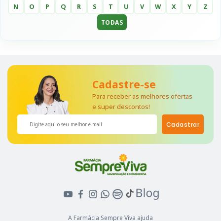
N
O
P
Q
R
S
T
U
V
W
X
Y
Z
TODAS
Cadastre-se
Para receber as melhores ofertas
e super descontos!
Cadastrar
A Farmácia Sempre Viva ajuda