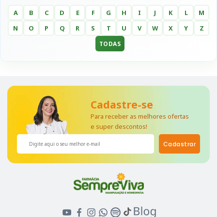
A
B
C
D
E
F
G
H
I
J
K
L
M
N
O
P
Q
R
S
T
U
V
W
X
Y
Z
TODAS
Cadastre-se
Para receber as melhores ofertas
e super descontos!
Cadastrar