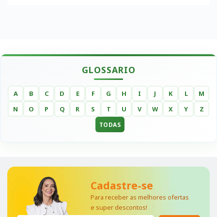
GLOSSARIO
A
B
C
D
E
F
G
H
I
J
K
L
M
N
O
P
Q
R
S
T
U
V
W
X
Y
Z
TODAS
Cadastre-se
Para receber as melhores ofertas
e super descontos!