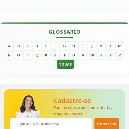
GLOSSARIO
A
B
C
D
E
F
G
H
I
J
K
L
M
N
O
P
Q
R
S
T
U
V
W
X
Y
Z
TODAS
Cadastre-se
Para receber as melhores ofertas
e super descontos!
Cadastrar