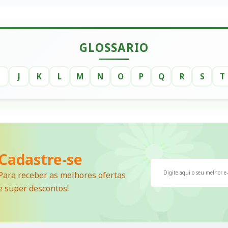
GLOSSARIO
I
J
K
L
M
N
O
P
Q
R
S
T
Cadastre-se
Para receber as melhores ofertas
e super descontos!