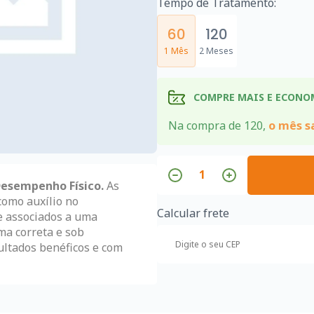
Tempo de Tratamento:
60
120
1 Mês
2 Meses
COMPRE MAIS E ECONO
Na compra de 120,
o mês sa
esempenho Físico.
As
como auxílio no
Calcular frete
e associados a uma
ma correta e sob
ultados benéficos e com