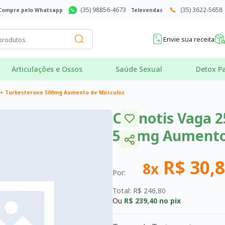
(35) 98856-4673
(35) 3622-5658
Compre pelo Whatsapp
Televendas
Envie sua receita
Articulações e Ossos
Saúde Sexual
Detox Pa
 + Turkesterone 500mg Aumento de Músculos
Cyanotis Vaga 
500mg Aumento
R$ 30,
8x
Por:
Total: R$ 246,80
Ou
R$ 239,40
no pix