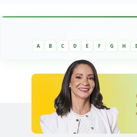
A
B
C
D
E
F
G
H