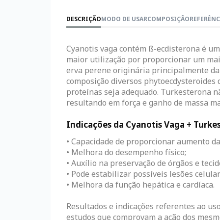
DESCRIÇÃO
MODO DE USAR
COMPOSIÇÃO
REFERÊNC
Cyanotis vaga contém ß-ecdisterona é um
maior utilização por proporcionar um ma
erva perene originária principalmente da
composição diversos phytoecdysteroides 
proteínas seja adequado. Turkesterona n
resultando em força e ganho de massa ma
Indicações da Cyanotis Vaga + Turke
• Capacidade de proporcionar aumento d
• Melhora do desempenho físico;
• Auxílio na preservação de órgãos e tecid
• Pode estabilizar possíveis lesões celul
• Melhora da função hepática e cardíaca.
Resultados e indicações referentes ao us
estudos que comprovam a ação dos mesmos,