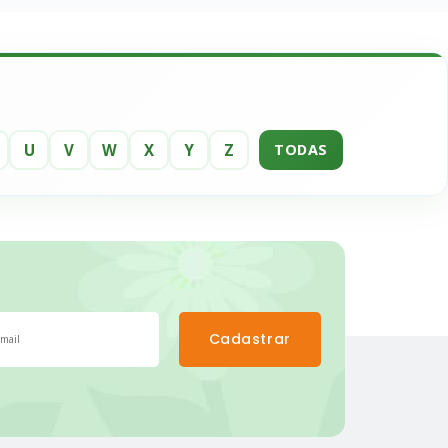
U
V
W
X
Y
Z
TODAS
Cadastrar