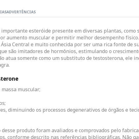
IAS
ADVERTÊNCIAS
 importante esteróide presente em diversas plantas, como
ior aumento muscular e permitir melhor desempenho físico.
 Ásia Central e muito conhecida por ser uma rica fonte de s
que são imitadores de hormônios, estimulando o cresciment
ão atua somente como um substituto de testosterona, ele in
gra.
sterone
a massa muscular;
os;
ares, diminuindo os processos degenerativos de órgãos e teci
o desse produto foram avaliados e comprovados pelo fabric
 conforme descrito nas referências bibliográficas. Não gar