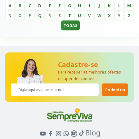
A
B
C
D
E
F
G
H
I
J
K
L
M
N
O
P
Q
R
S
T
U
V
W
X
Y
Z
TODAS
Cadastre-se
Para receber as melhores ofertas
e super descontos!
Cadastrar