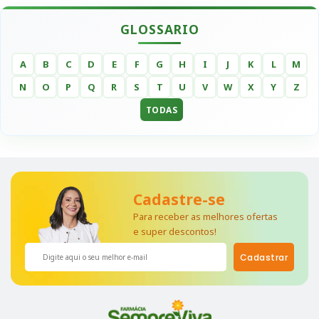
GLOSSARIO
A
B
C
D
E
F
G
H
I
J
K
L
M
N
O
P
Q
R
S
T
U
V
W
X
Y
Z
TODAS
Cadastre-se
Para receber as melhores ofertas
e super descontos!
Cadastrar