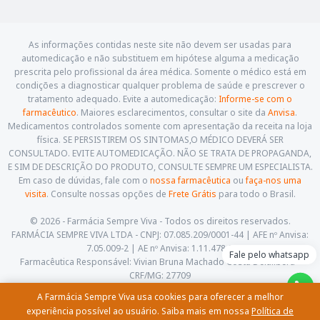
As informações contidas neste site não devem ser usadas para
automedicação e não substituem em hipótese alguma a medicação
prescrita pelo profissional da área médica. Somente o médico está em
condições a diagnosticar qualquer problema de saúde e prescrever o
tratamento adequado. Evite a automedicação:
Informe-se com o
farmacêutico
. Maiores esclarecimentos, consultar o site da
Anvisa
.
Medicamentos controlados somente com apresentação da receita na loja
física. SE PERSISTIREM OS SINTOMAS,O MÉDICO DEVERÁ SER
CONSULTADO. EVITE AUTOMEDICAÇÃO. NÃO SE TRATA DE PROPAGANDA,
E SIM DE DESCRIÇÃO DO PRODUTO, CONSULTE SEMPRE UM ESPECIALISTA.
Em caso de dúvidas, fale com o
nossa farmacêutica
ou
faça-nos uma
visita
. Consulte nossas opções de
Frete Grátis
para todo o Brasil.
© 2026 - Farmácia Sempre Viva - Todos os direitos reservados.
FARMÁCIA SEMPRE VIVA LTDA - CNPJ: 07.085.209/0001-44 | AFE nº Anvisa:
7.05.009-2 | AE nº Anvisa: 1.11.478-5
Fale pelo whatsapp
Farmacêutica Responsável: Vivian Bruna Machado Costa Delalibera -
CRF/MG: 27709
Av. Cesário Alvim, 460, Centro. Itajubá - Minas Gerais - CEP: 37.501-059
A Farmácia Sempre Viva usa cookies para oferecer a melhor
(35) 3622-5658 |
contato@farmaciasempreviva.com.br
experiência possível ao usuário. Saiba mais em nossa
Política de