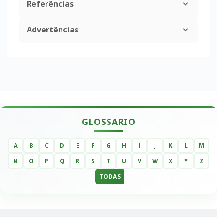
Referências
Advertências
GLOSSARIO
A
B
C
D
E
F
G
H
I
J
K
L
M
N
O
P
Q
R
S
T
U
V
W
X
Y
Z
TODAS