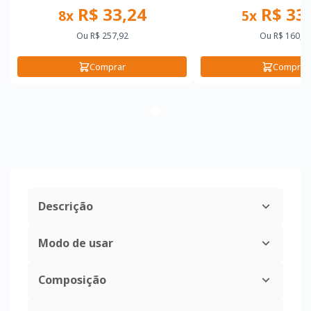
cápsulas gastrorres
R$ 33,24
R$ 33
8x
5x
Ou
R$ 257,92
Ou
R$ 160,0
Comprar
Comprar
Descrição
Modo de usar
Composição